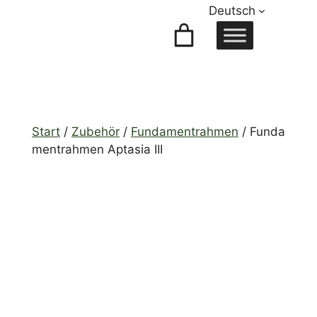
Zum
Deutsch
Inhalt
springen
Start
/
Zubehör
/
Fundamentrahmen
/ Funda
mentrahmen Aptasia III