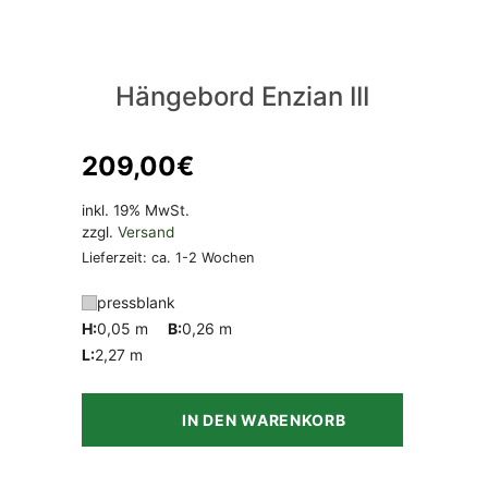
Hängebord Enzian III
209,00
€
inkl. 19% MwSt.
zzgl.
Versand
Lieferzeit: ca. 1-2 Wochen
pressblank
H:
0,05 m
B:
0,26 m
L:
2,27 m
IN DEN WARENKORB