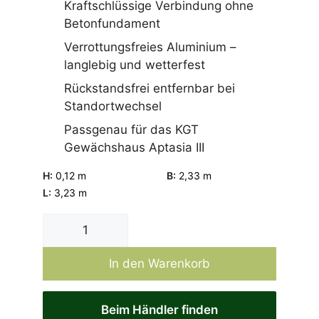
Kraftschlüssige Verbindung ohne
Betonfundament
Verrottungsfreies Aluminium –
langlebig und wetterfest
Rückstandsfrei entfernbar bei
Standortwechsel
Passgenau für das KGT
Gewächshaus Aptasia III
H:
0,12 m
B:
2,33 m
L:
3,23 m
Fundamentrahmen
Aptasia
III
In den Warenkorb
Menge
Beim Händler finden